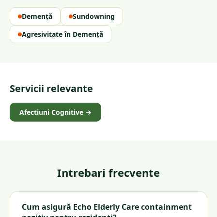
Demență
Sundowning
Agresivitate în Demență
Servicii relevante
Afectiuni Cognitive
→
Intrebari frecvente
Cum asigură Echo Elderly Care containment