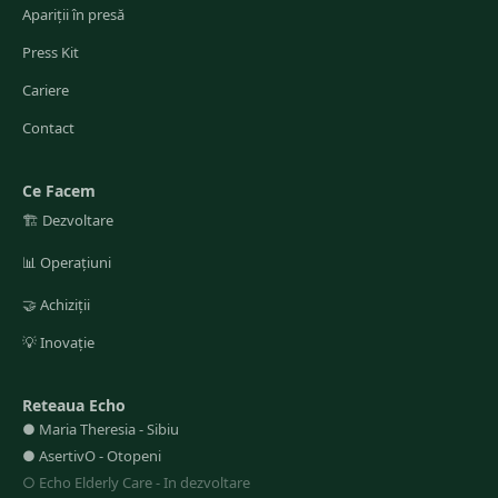
Apariții în presă
Press Kit
Cariere
Contact
Ce Facem
🏗️
Dezvoltare
📊
Operațiuni
🤝
Achiziții
💡
Inovație
Reteaua Echo
●
Maria Theresia
-
Sibiu
●
AsertivO
-
Otopeni
○
Echo Elderly Care
-
In dezvoltare