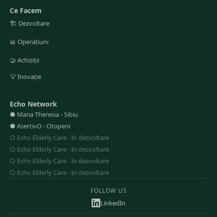
Ce Facem
🏗️
Dezvoltare
📊
Operațiuni
🤝
Achiziții
💡
Inovație
Echo Network
●
Maria Theresia
-
Sibiu
●
AsertivO
-
Otopeni
○
Echo Elderly Care
-
In dezvoltare
○
Echo Elderly Care
-
In dezvoltare
○
Echo Elderly Care
-
In dezvoltare
○
Echo Elderly Care
-
In dezvoltare
FOLLOW US
LinkedIn