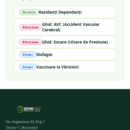
Rezidenți Dependenți
Serviciu
Ghid: AVC (Accident Vascular
Afecțiune
Cerebral)
Ghid: Escare (Ulcere de Presiune)
Afecțiune
Disfagie
Glosar
Vaccinare la Vârstnici
Glosar
Str. Argentina 33, Etaj 1
Sector 1, București