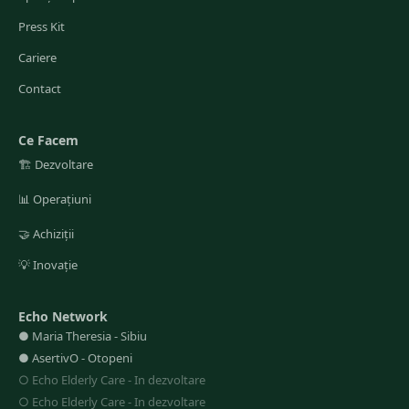
Press Kit
Cariere
Contact
Ce Facem
🏗️
Dezvoltare
📊
Operațiuni
🤝
Achiziții
💡
Inovație
Echo Network
●
Maria Theresia
-
Sibiu
●
AsertivO
-
Otopeni
○
Echo Elderly Care
-
In dezvoltare
○
Echo Elderly Care
-
In dezvoltare