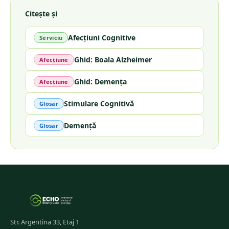
Citește și
Afecțiuni Cognitive
Serviciu
Ghid: Boala Alzheimer
Afecțiune
Ghid: Demența
Afecțiune
Stimulare Cognitivă
Glosar
Demență
Glosar
Str. Argentina 33, Etaj 1