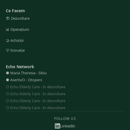
Ce Facem
🏗️
Dezvoltare
📊
Operațiuni
🤝
Achiziții
💡
Inovație
Echo Network
●
Maria Theresia
-
Sibiu
●
AsertivO
-
Otopeni
○
Echo Elderly Care
-
In dezvoltare
○
Echo Elderly Care
-
In dezvoltare
○
Echo Elderly Care
-
In dezvoltare
○
Echo Elderly Care
-
In dezvoltare
FOLLOW US
LinkedIn