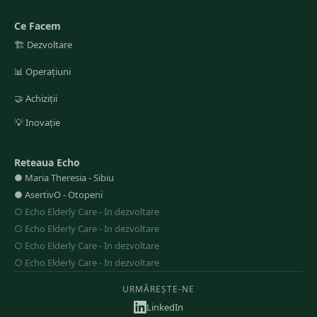
Ce Facem
🏗️
Dezvoltare
📊
Operațiuni
🤝
Achiziții
💡
Inovație
Reteaua Echo
●
Maria Theresia
-
Sibiu
●
AsertivO
-
Otopeni
○
Echo Elderly Care
-
In dezvoltare
○
Echo Elderly Care
-
In dezvoltare
○
Echo Elderly Care
-
In dezvoltare
○
Echo Elderly Care
-
In dezvoltare
URMĂREȘTE-NE
LinkedIn