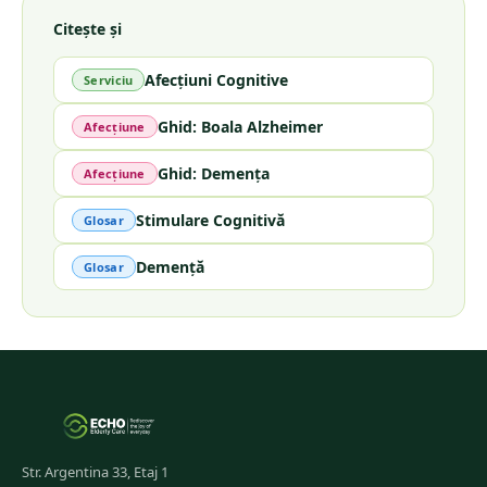
Citește și
Afecțiuni Cognitive
Serviciu
Ghid: Boala Alzheimer
Afecțiune
Ghid: Demența
Afecțiune
Stimulare Cognitivă
Glosar
Demență
Glosar
Str. Argentina 33, Etaj 1